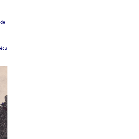
 de
vécu