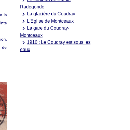
Radegonde
keyboard_arrow_right
La glacière du Coudray
r la
keyboard_arrow_right
L'Eglise de Montceaux
inte
keyboard_arrow_right
La gare du Coudray-
Montceaux
ion,
keyboard_arrow_right
1910 : Le Coudray est sous les
e de
eaux