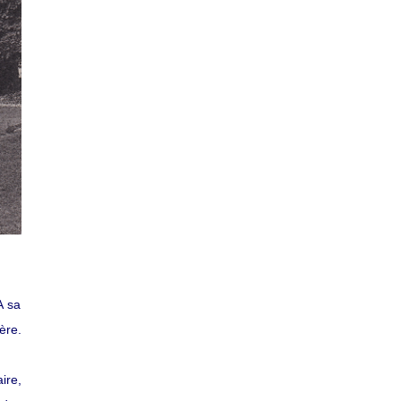
A sa
ère.
ire,