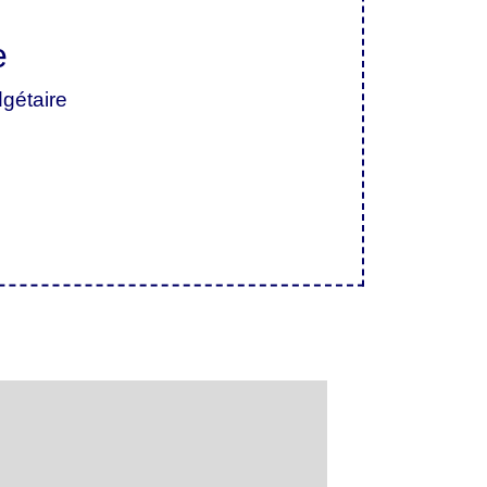
e
dgétaire