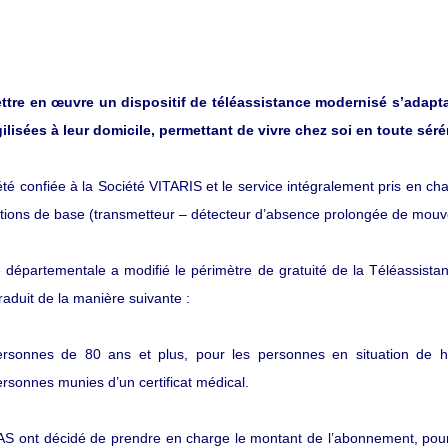
ttre en œuvre un dispositif de téléassistance modernisé s’adap
lisées à leur domicile, permettant de vivre chez soi en toute séré
été confiée à la Société VITARIS et le service intégralement pris en c
estations de base (transmetteur – détecteur d’absence prolongée de mou
ée départementale a modifié le périmètre de gratuité de la Téléassis
traduit de la manière suivante :
sonnes de 80 ans et plus, pour les personnes en situation de hand
rsonnes munies d’un certificat médical.
AS ont décidé de prendre en charge le montant de l’abonnement, pour