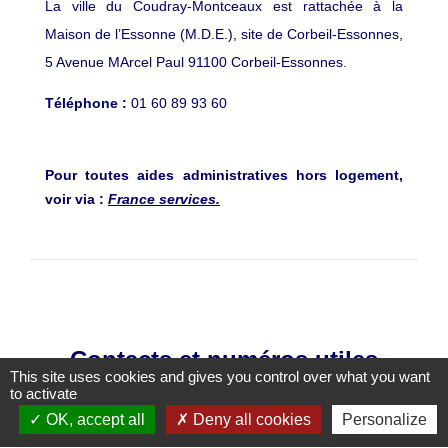
La ville du Coudray-Montceaux est rattachée à la
Maison de l’Essonne (M.D.E.), site de Corbeil-Essonnes,
5 Avenue MArcel Paul 91100 Corbeil-Essonnes.
Téléphone :
01 60 89 93 60
Pour toutes aides administratives hors logement,
voir via :
France services.
Contacts et numéros utiles
This site uses cookies and gives you control over what you want
to activate
Ville du Coudray-Montceaux
OK, accept all
Deny all cookies
Personalize
45 avenue Charles de Gaulle