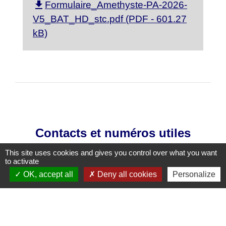
file_download
Formulaire_Amethyste-PA-2026-
V5_BAT_HD_stc.pdf (PDF - 601.27
kB)
Contacts et numéros utiles
Ville du Coudray-Montceaux
This site uses cookies and gives you control over what you want
to activate
45 avenue Charles de Gaulle
OK, accept all
Deny all cookies
Personalize
91830 Le Coudray-Montceaux - FRANCE
+33 1 64 93 81 12
Contact par formulaire