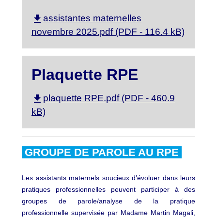
file_download
assistantes maternelles
novembre 2025.pdf (PDF - 116.4 kB)
Plaquette RPE
file_download
plaquette RPE.pdf (PDF - 460.9
kB)
GROUPE DE PAROLE AU RPE
Les assistants maternels soucieux d’évoluer dans leurs
pratiques professionnelles peuvent participer à des
groupes de parole/analyse de la pratique
professionnelle supervisée par Madame Martin Magali,