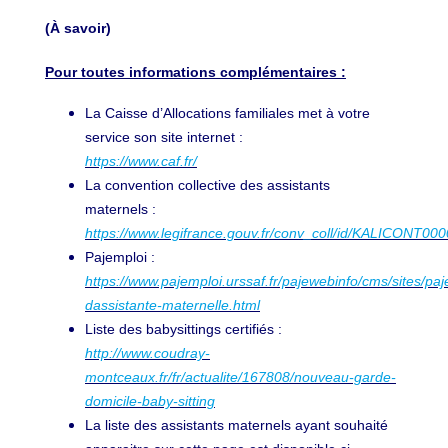
(À savoir)
Pour toutes informations complémentaires :
La Caisse d’Allocations familiales met à votre
service son site internet :
https://www.caf.fr/
La convention collective des assistants
maternels :
https://www.legifrance.gouv.fr/conv_coll/id/KALICONT0
Pajemploi :
https://www.pajemploi.urssaf.fr/pajewebinfo/cms/sites/pa
dassistante-maternelle.html
Liste des babysittings certifiés :
http://www.coudray-
montceaux.fr/fr/actualite/167808/nouveau-garde-
domicile-baby-sitting
La liste des assistants maternels ayant souhaité