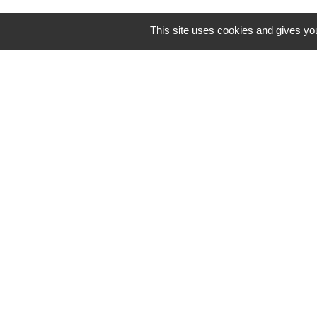
This site uses cookies and gives you
→
Horaires des trains
→ L'emplacement : cliquez sur l'image ci-prè
→ Trouver le prochain départ :
cliquez ici