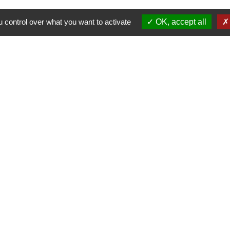
 control over what you want to activate
OK, accept all
s
Contacts et numéros utiles
Ville du Coudray-Montceaux
45 avenue Charles de Gaulle
91830 Le Coudray-Montceaux - FRANCE