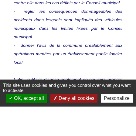
contre elle dans les cas définis par le Conseil municipal
- régler les conséquences dommageables des
accidents dans lesquels sont impliqués des véhicules
municipaux dans les limites fixées par le Conseil
municipal
- donner l’avis de la commune préalablement aux
opérations menées par un établissement public foncier
local
Enfin, le Maire dispose également de pouvoirs propres
This site uses cookies and gives you control over what you want
en matière de police administrative. Ces pouvoirs visent
to activate
à assurer le bon ordre, la sûreté, la sécurité et la
OK, accept all
Deny all cookies
Personalize
salubrité publiques. Ils concernent notamment la police
de la circulation, de la tranquillité publique, de la sécurité
et certaines polices spéciales.