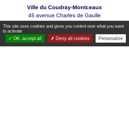
Ville du Coudray-Montceaux
45 avenue Charles de Gaulle
91830 Le Coudray-Montceaux - FRANCE
This site uses cookies and gives you control over what you want
+33 1 64 93 81 12
to activate
OK, accept all
Deny all cookies
Personalize
Contact par formulaire
Mentions légales
-
Politique de confidentialité
-
Accessibilité
-
Plan du site
-
Gestion des cookies