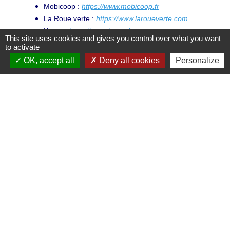
Mobicoop :
https://www.mobicoop.fr
La Roue verte :
https://www.laroueverte.com
Karos :
https://www.karos.fr
This site uses cookies and gives you control over what you want
to activate
OK, accept all
Deny all cookies
Personalize
Contacts et numéros utiles
Ville du Coudray-Montceaux
45 avenue Charles de Gaulle
91830 Le Coudray-Montceaux - FRANCE
+33 1 64 93 81 12
Contact par formulaire